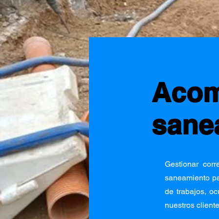
Acome
sane
Gestionar cor
saneamiento pa
de trabajos, o
nuestros cliente