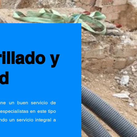
illado y
d
ne un buen servicio de
specialistas en este tipo
do un servicio integral a