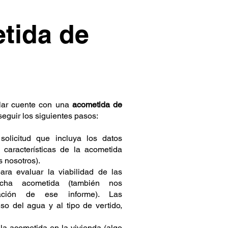
tida de
ular cuente con una
acometida de
eguir los siguientes pasos:
olicitud que incluya los datos
 características de la acometida
s nosotros).
ara evaluar la viabilidad de las
icha acometida (también nos
ación de ese informe). Las
uso del agua y al tipo de vertido,
 la acometida en la vivienda (algo