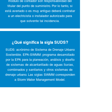
modulo de contador son responsabilidad del
titular del punto de suministro. Por lo tanto, si
está averiado o es muy antiguo deberá contratar
a un electricista o instalador autorizado para
que solvente tal incidencia.
¿Qué significa la sigla SUDS?
SUDS: acrónimo de Sistema de Drenaje Urbano
Sostenible. EPA-SWMM: programa desarrollado
por la EPA para la planeación, análisis y diseño
de sistemas de alcantarillado de aguas lluvias,
combinados y sanitarios y otros sistemas de
drenaje urbano. Las siglas SWMM corresponden
a Storm Water Management Model.
ENLACES DE INTERÉS
Acometida de alcantarillado en Madrid
Acometida de saneamiento en Madrid