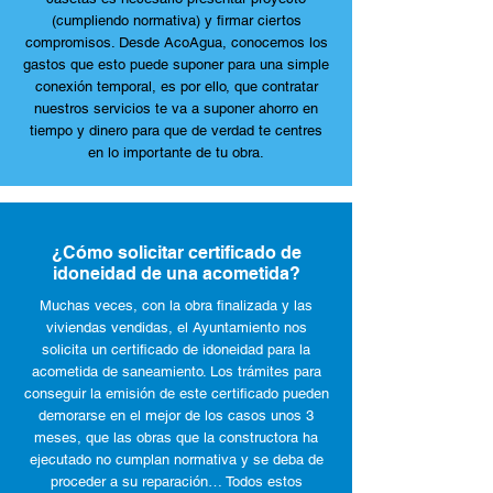
(cumpliendo normativa) y firmar ciertos
compromisos. Desde AcoAgua, conocemos los
gastos que esto puede suponer para una simple
conexión temporal, es por ello, que contratar
nuestros servicios te va a suponer ahorro en
tiempo y dinero para que de verdad te centres
en lo importante de tu obra.
¿Cómo solicitar certificado de
idoneidad de una acometida?
Muchas veces, con la obra finalizada y las
viviendas vendidas, el Ayuntamiento nos
solicita un certificado de idoneidad para la
acometida de saneamiento. Los trámites para
conseguir la emisión de este certificado pueden
demorarse en el mejor de los casos unos 3
meses, que las obras que la constructora ha
ejecutado no cumplan normativa y se deba de
proceder a su reparación… Todos estos