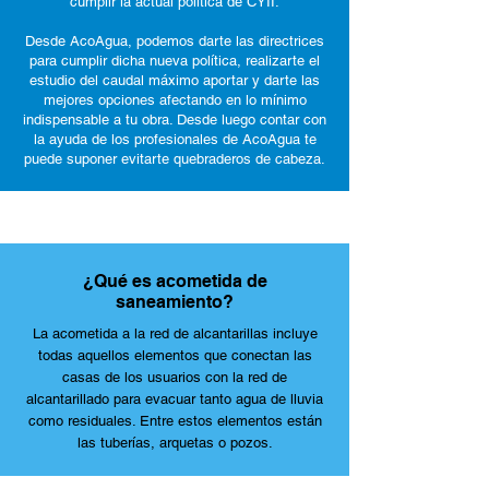
cumplir la actual política de CYII.
Desde AcoAgua, podemos darte las directrices
para cumplir dicha nueva política, realizarte el
estudio del caudal máximo aportar y darte las
mejores opciones afectando en lo mínimo
indispensable a tu obra. Desde luego contar con
la ayuda de los profesionales de AcoAgua te
puede suponer evitarte quebraderos de cabeza.
¿Qué es acometida de
saneamiento?
La acometida a la red de alcantarillas incluye
todas aquellos elementos que conectan las
casas de los usuarios con la red de
alcantarillado para evacuar tanto agua de lluvia
como residuales. Entre estos elementos están
las tuberías, arquetas o pozos.