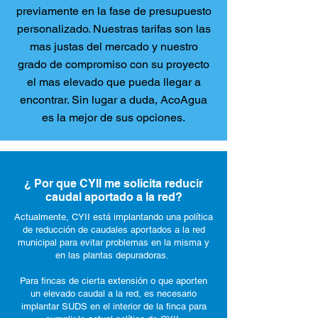
previamente en la fase de presupuesto
personalizado. Nuestras tarifas son las
mas justas del mercado y nuestro
grado de compromiso con su proyecto
el mas elevado que pueda llegar a
encontrar. Sin lugar a duda, AcoAgua
es la mejor de sus opciones.
¿ Por que CYII me solicita reducir
caudal aportado a la red?
Actualmente, CYII está implantando una política
de reducción de caudales aportados a la red
municipal para evitar problemas en la misma y
en las plantas depuradoras.
Para fincas de cierta extensión o que aporten
un elevado caudal a la red, es necesario
implantar SUDS en el interior de la finca para