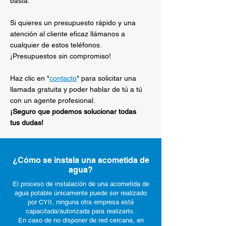
basta.
Si quieres un presupuesto rápido y una
atención al cliente eficaz llámanos a
cualquier de estos teléfonos.
¡Presupuestos sin compromiso!
Haz clic en "
contacto
" para solicitar una
llamada gratuita y poder hablar de tú a tú
con un agente profesional.
¡Seguro que podemos solucionar todas
tus dudas!
¿Cómo se instala una acometida de
agua?
El proceso de instalación de una acometida de
agua potable únicamente puede ser realizado
por CYII, ninguna otra empresa está
capacitada/autorizada para realizarlo.
En caso de no disponer de red cercana, en