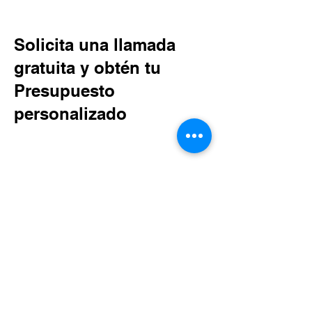
Empresas de pocería en Madrid
​Trabajos de pocería en Madrid​
Solicita una llamada
gratuita y obtén tu
Presupuesto
personalizado
Disponemos de un departamento de
atención al cliente que puede resolver
todas las cuestiones que tengas
sobre nuestros servicios de
acometida. ¡Llámanos sin
compromiso o rellena el formulario
para que te llamemos nosotros!
Nombre